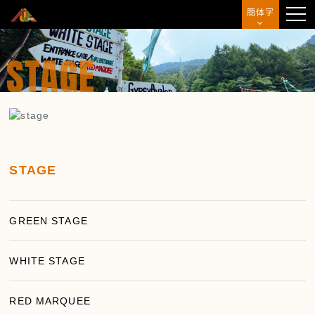
簡体字
主画面
STAGE
消息
富士摇滚音乐节
艺人
STAGE
门票
交通方式・住宿
GREEN STAGE
舞台・设施
WHITE STAGE
商品
RED MARQUEE