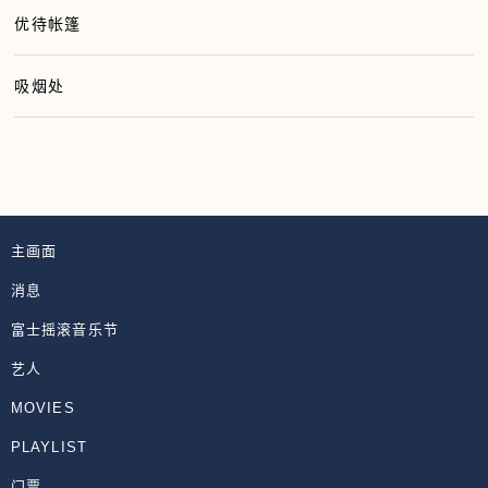
优待帐篷
吸烟处
主画面
消息
富士摇滚音乐节
艺人
MOVIES
PLAYLIST
门票