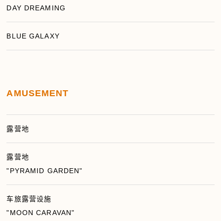
DAY DREAMING
BLUE GALAXY
AMUSEMENT
露营地
露营地
"PYRAMID GARDEN"
车旅露营设施
"MOON CARAVAN"